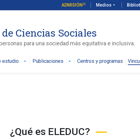
ADMISIÓN
Medios
arrow_drop_down
Biblio
 de Ciencias Sociales
ersonas para una sociedad más equitativa e inclusiva.
 estudio
Publicaciones
Centros y programas
Vincu
arrow_drop_down
arrow_drop_down
¿Qué es ELEDUC?