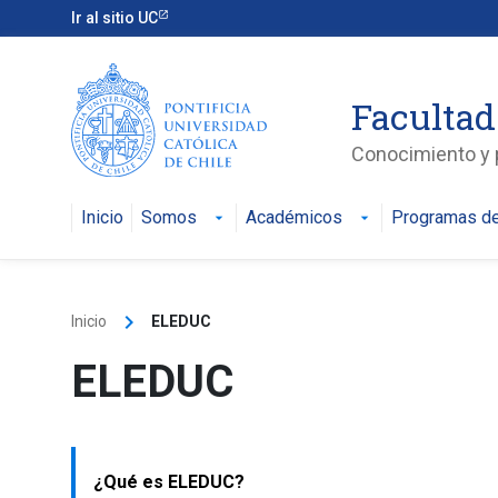
Skip
Ir al sitio UC
to
content
Facultad
Conocimiento y p
Inicio
Somos
Académicos
Programas de
arrow_drop_down
arrow_drop_down
keyboard_arrow_right
Inicio
ELEDUC
ELEDUC
¿Qué es ELEDUC?