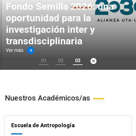
Fondo Semilla 2026: una
oportunidad para la
investigación inter y
transdisciplinaria
Ver más
arrow_forward
pause_circle_filled
01
02
03
Nuestros Académicos/as
Escuela de Antropología