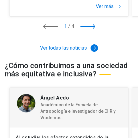
Ver más
keyboard_arrow_right
1
/
4
Ver todas las noticias
arrow_forward
¿Cómo contribuimos a una sociedad
más equitativa e inclusiva?
Ángel Aedo
Académico de la Escuela de
Antropología e investigador de CIIR y
Viodemos.
Al estudiar los efectos extendidos de la