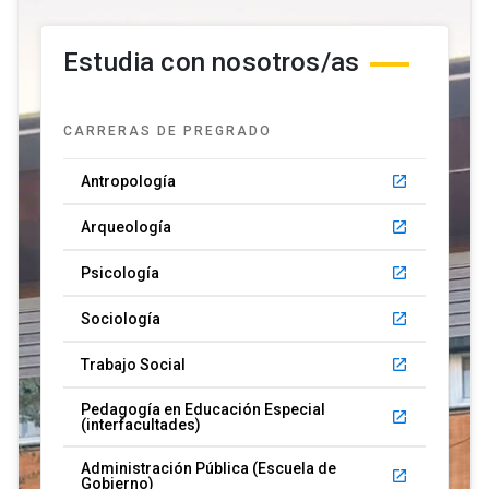
Estudia con nosotros/as
CARRERAS DE PREGRADO
Antropología
launch
Arqueología
launch
Psicología
launch
Sociología
launch
Trabajo Social
launch
Pedagogía en Educación Especial
launch
(interfacultades)
Administración Pública (Escuela de
launch
Gobierno)