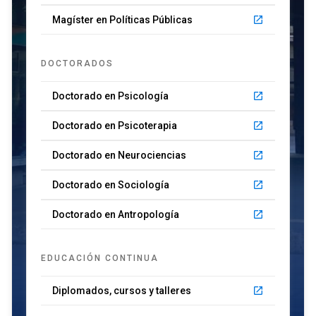
Magíster en Políticas Públicas
launch
DOCTORADOS
Doctorado en Psicología
launch
Doctorado en Psicoterapia
launch
Doctorado en Neurociencias
launch
Doctorado en Sociología
launch
Doctorado en Antropología
launch
EDUCACIÓN CONTINUA
Diplomados, cursos y talleres
launch