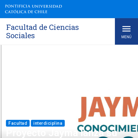
Skip
to
content
Facultad de Ciencias
Sociales
MENÚ
Facultad
interdiciplina
Proyecto Jayma lanza su