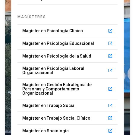
MAGÍSTERES
Magíster en Psicología Clínica
launch
Magíster en Psicología Educacional
launch
Magíster en Psicología de la Salud
launch
Magíster en Psicología Laboral
launch
Organizacional
Magíster en Gestión Estratégica de
Personas y Comportamiento
launch
Organizacional
Magíster en Trabajo Social
launch
Magíster en Trabajo Social Clínico
launch
Magíster en Sociología
launch