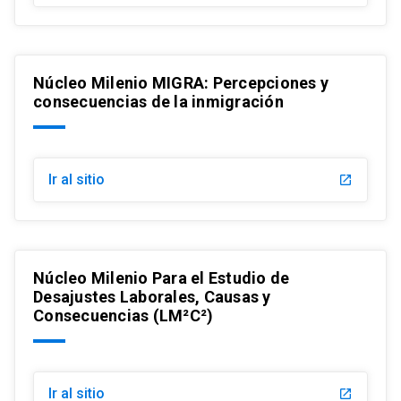
Núcleo Milenio MIGRA: Percepciones y
consecuencias de la inmigración
Ir al sitio
launch
Núcleo Milenio Para el Estudio de
Desajustes Laborales, Causas y
Consecuencias (LM²C²)
Ir al sitio
launch