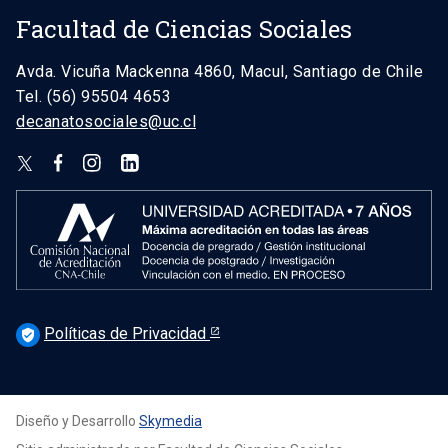
Facultad de Ciencias Sociales
Avda. Vicuña Mackenna 4860, Macul, Santiago de Chile
Tel. (56) 95504 4653
decanatosociales@uc.cl
Políticas de Privacidad
verified_user
Diseño y Desarrollo
Skymedia