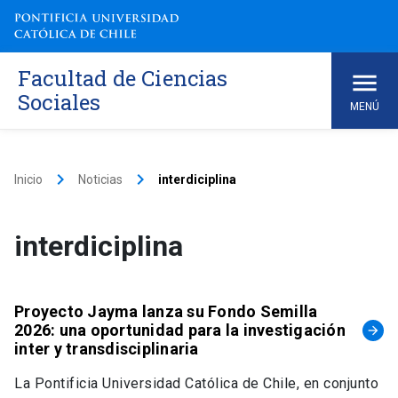
Skip
to
content
Facultad de Ciencias
Sociales
MENÚ
keyboard_arrow_right
keyboard_arrow_right
Inicio
Noticias
interdiciplina
interdiciplina
Proyecto Jayma lanza su Fondo Semilla
2026: una oportunidad para la investigación
arrow_forward
inter y transdisciplinaria
La Pontificia Universidad Católica de Chile, en conjunto