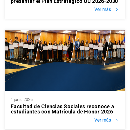
presentar el Plan Estratégico UC 2026-2030
Ver más
keyboard_arrow_right
1 junio 2026
Facultad de Ciencias Sociales reconoce a
estudiantes con Matrícula de Honor 2026
Ver más
keyboard_arrow_right