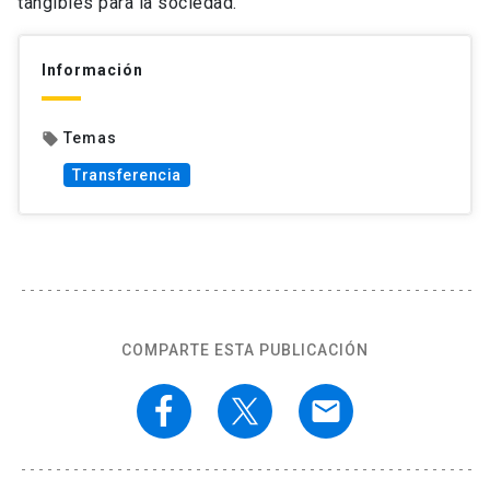
tangibles para la sociedad.
Información
Temas
local_offer
Transferencia
COMPARTE ESTA PUBLICACIÓN
email