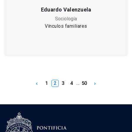
Eduardo Valenzuela
Sociología
Vínculos familiares
1
2
3
4
…
50
keyboard_arrow_left
keyboard_arrow_right